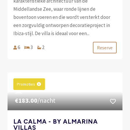
karakteristieke architectuur van de
Middellandse Zee, waar ronde lijnen de
boventoon voeren en die wordt versterkt door
een zorgvuldig ontworpen decoratieproject in
Ibiza-stijl. De villa is ideaal voor een...
6
3
2
Reserve
Promoties
VAN
€183.00
/nacht
LA CALMA - BY ALMARINA
VILLAS