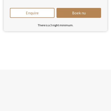
Enquire
Boek nu
There is a
3
night minimum.