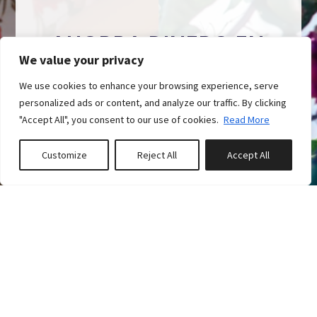
¡AHORRA DINERO EN
TUS VACACIONES DE
We value your privacy
AGOSTO &
We use cookies to enhance your browsing experience, serve
SEPTIEMBRE CON
personalized ads or content, and analyze our traffic. By clicking
ALMARINA!
"Accept All", you consent to our use of cookies.
Read More
0
propiedades
Customize
Reject All
Accept All
El mejor precio directo
guardadas
+ descuentos únicos en
nuestra web
Aprovecha
el mejor precio directo
y súmale
las
ofertas EXCLUSIVAS de nuestras web
para
ahorrar dinero en tus vacaciones con
Almarina Villas.