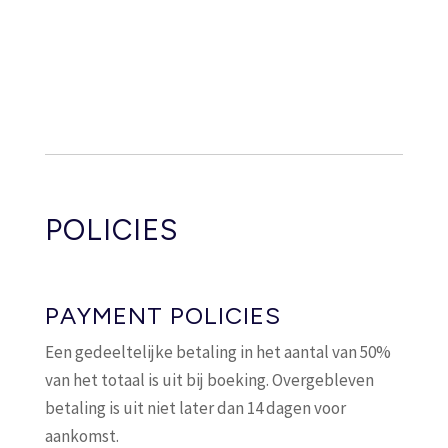
Dagelijks:
€284
39
Van:
10 Sep 2026
To:
20 Sep 2026
Dagelijks:
€311
40
Van:
21 Sep 2026
POLICIES
To:
23 Sep 2026
Dagelijks:
€257
41
PAYMENT POLICIES
Van:
24 Sep 2026
Een gedeeltelijke betaling in het aantal van 50%
To:
26 Sep 2026
van het totaal is uit bij boeking. Overgebleven
Dagelijks:
€284
betaling is uit niet later dan 14 dagen voor
42
aankomst.