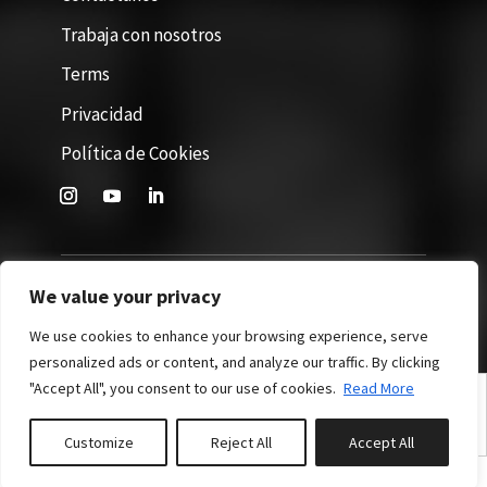
Trabaja con nosotros
Terms
Privacidad
Política de Cookies
We value your privacy
Site by 365Villas. All rights reserved © 2026
We use cookies to enhance your browsing experience, serve
personalized ads or content, and analyze our traffic. By clicking
"Accept All", you consent to our use of cookies.
Read More
English
(
Inglés
)
Español
Nederlands
(
Holandés
)
Deutsch
(
Alemán
)
Customize
Reject All
Accept All