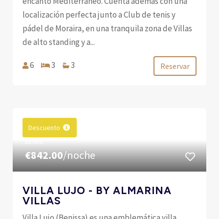
encanto Mediterráneo. Cuenta además con una
localización perfecta junto a Club de tenis y
pádel de Moraira, en una tranquila zona de Villas
de alto standing y a...
6
3
3
Reservar
Descuento
DESDE
€842.00
/noche
VILLA LUJO - BY ALMARINA
VILLAS
Villa Lujo (Benissa) es una emblemática villa