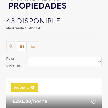
PROPIEDADES
43 DISPONIBLE
Mostrando
1 - 42 de 43
Map
Grid
List
Para
ordenar:
Descuento
DESDE
€291.00
/noche