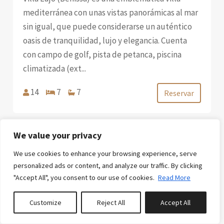
mediterránea con unas vistas panorámicas al mar
sin igual, que puede considerarse un auténtico
oasis de tranquilidad, lujo y elegancia. Cuenta
con campo de golf, pista de petanca, piscina
climatizada (ext...
14
7
7
Reservar
We value your privacy
We use cookies to enhance your browsing experience, serve
Descuento
personalized ads or content, and analyze our traffic. By clicking
DESDE
"Accept All", you consent to our use of cookies.
Read More
€115.00
/noche
Customize
Reject All
Accept All
BAHÍA DEL PORTET - BY