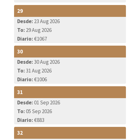
servicios de check-in temprano y check-out
29
tardío, póngase en contacto con nosotros
Desde:
23 Aug 2026
directamente para obtener más información
To:
29 Aug 2026
sobre estos servicios.
Diario:
€1067
30
Desde:
30 Aug 2026
To:
31 Aug 2026
Diario:
€1006
31
Desde:
01 Sep 2026
To:
05 Sep 2026
Diario:
€883
32