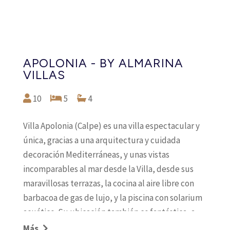
APOLONIA - BY ALMARINA
VILLAS
10
5
4
Villa Apolonia (Calpe) es una villa espectacular y
única, gracias a una arquitectura y cuidada
decoración Mediterráneas, y unas vistas
incomparables al mar desde la Villa, desde sus
maravillosas terrazas, la cocina al aire libre con
barbacoa de gas de lujo, y la piscina con solarium
acuático. Su ubicación también es fantástica, a
poca distancia de restaurantes y playas. Villa
Más