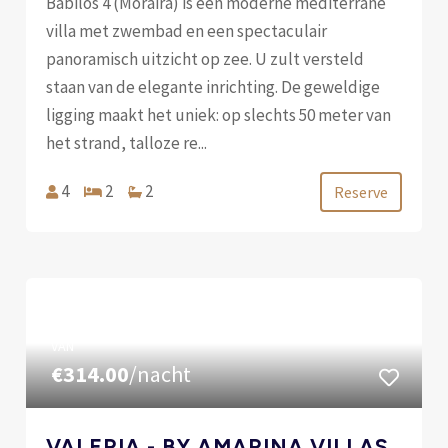
Babilos 4 (Moraira) is een moderne mediterrane
villa met zwembad en een spectaculair
panoramisch uitzicht op zee. U zult versteld
staan ​​van de elegante inrichting. De geweldige
ligging maakt het uniek: op slechts 50 meter van
het strand, talloze re...
4
2
2
Reserve
VAN
€314.00
/nacht
VALERIA - BY AMARINA VILLAS