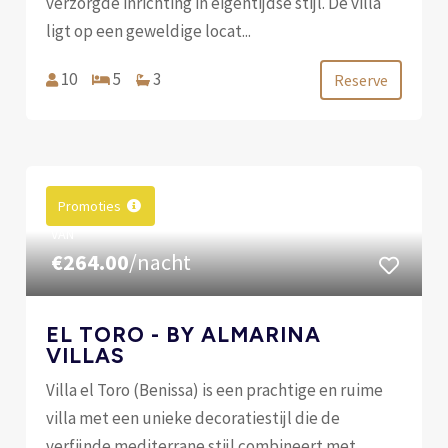
verzorgde inrichting in eigentijdse stijl. De villa
ligt op een geweldige locat...
10
5
3
Reserve
Promoties
VAN
€264.00
/nacht
EL TORO - BY ALMARINA
VILLAS
Villa el Toro (Benissa) is een prachtige en ruime
villa met een unieke decoratiestijl die de
verfijnde mediterrane stijl combineert met