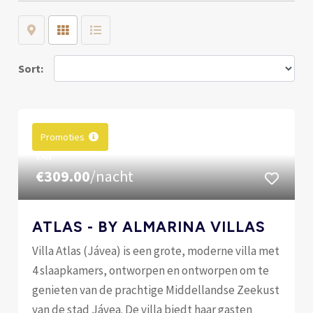
Map
Grid
List
Sort:
Promoties
VAN
€309.00
/nacht
ATLAS - BY ALMARINA VILLAS
Villa Atlas (Jávea) is een grote, moderne villa met
4 slaapkamers, ontworpen en ontworpen om te
genieten van de prachtige Middellandse Zeekust
van de stad Jávea. De villa biedt haar gasten