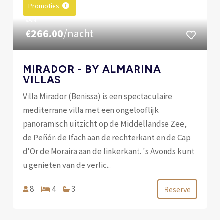
Promoties
VAN
€266.00
/nacht
MIRADOR - BY ALMARINA
VILLAS
Villa Mirador (Benissa) is een spectaculaire
mediterrane villa met een ongelooflijk
panoramisch uitzicht op de Middellandse Zee,
de Peñón de Ifach aan de rechterkant en de Cap
d'Or de Moraira aan de linkerkant. 's Avonds kunt
u genieten van de verlic...
8
4
3
Reserve