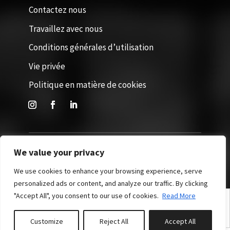
Contactez nous
Travaillez avec nous
Conditions générales d’utilisation
Vie privée
Politique en matière de cookies
We value your privacy
Site réalisé par 365Villas. Tous droits réservés © 2026
We use cookies to enhance your browsing experience, serve
personalized ads or content, and analyze our traffic. By clicking
"Accept All", you consent to our use of cookies.
Read More
English
(
Anglais
)
Español
(
Espagnol
)
Français
Nederlands
(
Néerlandais
)
Deutsch
(
Allemand
)
Customize
Reject All
Accept All