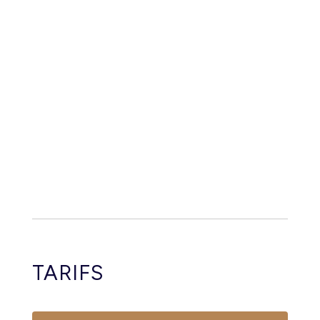
séjour un souvenir inoubliable. Bienvenue à
Almarina Villas.
TARIFS