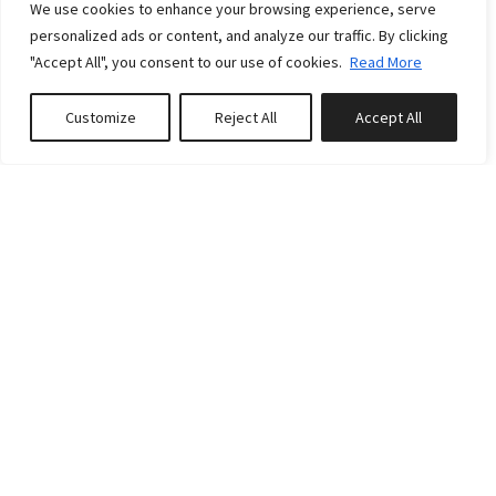
We use cookies to enhance your browsing experience, serve
personalized ads or content, and analyze our traffic. By clicking
"Accept All", you consent to our use of cookies.
Read More
Customize
Reject All
Accept All
Réserver ou Demander un prix
POLITIQUES
CONDITIONS DE PAIEMENT
Un paiement partiel au montant de 50% du grand
total est dû à la réservation. Balance de paiement
est dû pas plus tard que 14 jours avant l'arrivée.
CANCELLATION POLICY:
If cancellation occurs between 15 and 365 days
prior to arrival 100 % of the total booking amount