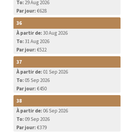
To:
29 Aug 2026
baignoire et l'autre avec douche. La chambre
Par jour:
€628
située au bout du couloir dispose d'une grande
terrasse avec deux transats, d'où vous pourrez
36
admirer une vue splendide sur la mer.
À partir de:
30 Aug 2026
To:
31 Aug 2026
Par jour:
€522
37
À partir de:
01 Sep 2026
To:
05 Sep 2026
Par jour:
€450
38
À partir de:
06 Sep 2026
To:
09 Sep 2026
Par jour:
€379