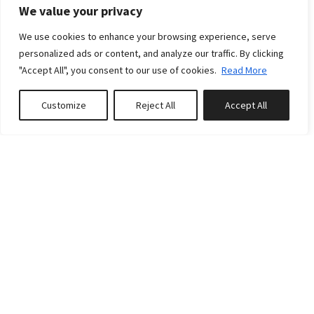
We value your privacy
À partir de:
29 Dec 2026
To:
31 Dec 2026
We use cookies to enhance your browsing experience, serve
Par jour:
€557
personalized ads or content, and analyze our traffic. By clicking
"Accept All", you consent to our use of cookies.
Read More
Customize
Reject All
Accept All
Réserver ou Demander un prix
COMMENTAIRES