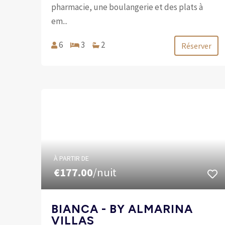
pharmacie, une boulangerie et des plats à
em...
6
3
2
Réserver
À PARTIR DE
€177.00
/nuit
BIANCA - BY ALMARINA
VILLAS