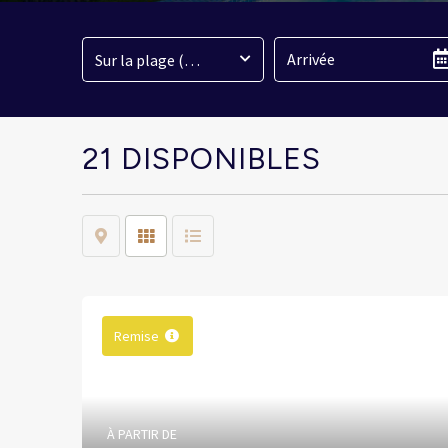
Sur la plage (<400M)
21 DISPONIBLES
Map
Grid
List
Remise
À PARTIR DE