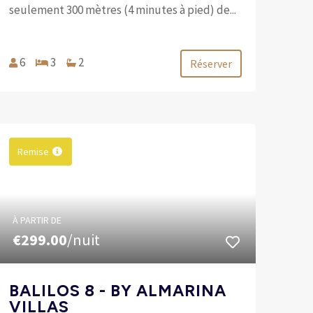
seulement 300 mètres (4 minutes à pied) de...
6
3
2
Réserver
Remise
À PARTIR DE
€299.00
/nuit
BALILOS 8 - BY ALMARINA
VILLAS