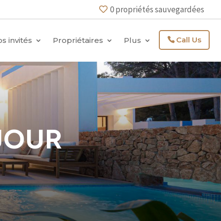
0
propriétés sauvegardées
Call Us
s invités
Propriétaires
Plus
JOUR