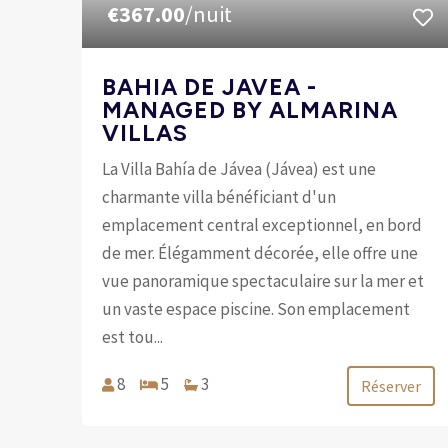
€367.00
/nuit
BAHIA DE JAVEA -
MANAGED BY ALMARINA
VILLAS
La Villa Bahía de Jávea (Jávea) est une
charmante villa bénéficiant d'un
emplacement central exceptionnel, en bord
de mer. Élégamment décorée, elle offre une
vue panoramique spectaculaire sur la mer et
un vaste espace piscine. Son emplacement
est tou...
8
5
3
Réserver