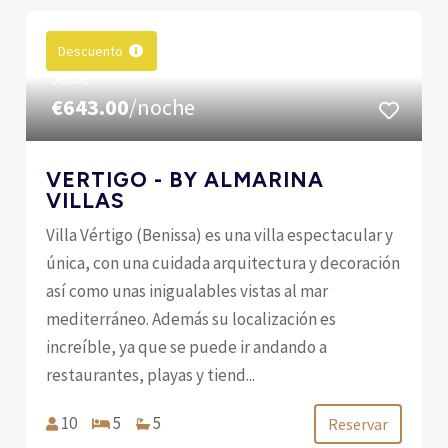
Descuento
DESDE
€643.00
/noche
VERTIGO - BY ALMARINA
VILLAS
Villa Vértigo (Benissa) es una villa espectacular y
única, con una cuidada arquitectura y decoración
así como unas inigualables vistas al mar
mediterráneo. Además su localización es
increíble, ya que se puede ir andando a
restaurantes, playas y tiend...
10
5
5
Reservar