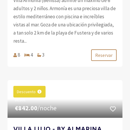
Villa Armonía (Benissa) admite un máximo de 6
adultos y 2 niños. Armonía es una preciosa villa de
estilo mediterráneo con piscina e increíbles
vistas al mar. Goza de una ubicación privilegiada,
a tan solo 2 km de la playa de Fustera y de varios
resta...
8
4
3
Reservar
Descuento
DESDE
€842.00
/noche
VILLA LUJO - BY ALMARINA