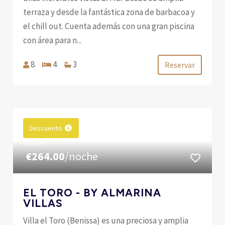
terraza y desde la fantástica zona de barbacoa y
el chill out. Cuenta además con una gran piscina
con área para n...
8
4
3
Reservar
Descuento
DESDE
€264.00
/noche
EL TORO - BY ALMARINA
VILLAS
Villa el Toro (Benissa) es una preciosa y amplia