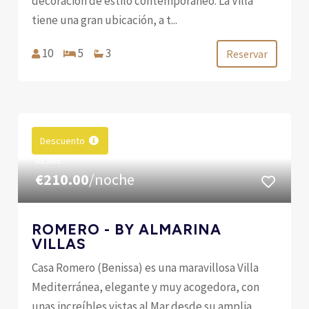
decoración de estilo contemporáneo. La Villa
tiene una gran ubicación, a t...
10
5
3
Reservar
Descuento
DESDE
€210.00
/noche
ROMERO - BY ALMARINA
VILLAS
Casa Romero (Benissa) es una maravillosa Villa
Mediterránea, elegante y muy acogedora, con
unas increíbles vistas al Mar desde su amplia