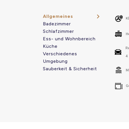
- ruhige Gegend mit Villen von hohem Rang.
- großer Garten mit Naturrasen.
Allgemeines
K
Badezimmer
Standort:
Schlafzimmer
weniger als 400 Meter entfernt finden Sie:
H
Ess- und Wohnbereich
- Tennis- und Paddle-Club mit Restaurant u
Küche
R
- Lebensmittelgeschäft zum Mitnehmen
Verschiedenes
4
- Apotheke
Umgebung
Sauberkeit & Sicherheit
M
weniger als 1 km entfernt:
- Supermarkt immer mehr.
G
- Restaurants: asiatisch (Lili) und mexikani
3 km entfernt (5 Minuten mit dem Auto):
- 2 Strände mit feinem Sand und kristallkla
- mehr als 30 Restaurants und Take-away-S