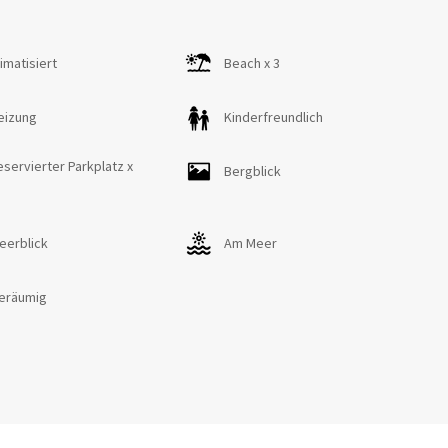
limatisiert
Beach x 3
eizung
Kinderfreundlich
nd Club mit Kinderaktivitäten.
eservierter Parkplatz x
Bergblick
eerblick
Am Meer
eräumig
sch (Mexygo).
rem Wasser: El Portet und L'Ampolla.
hops mit einer Auswahl an mediterranen und