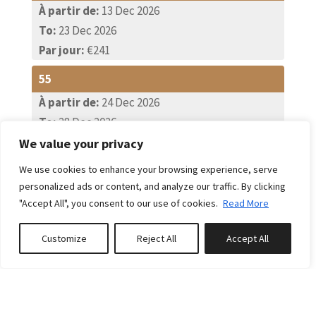
À partir de:
13 Dec 2026
To:
23 Dec 2026
Par jour:
€241
55
À partir de:
24 Dec 2026
To:
28 Dec 2026
Par jour:
€450
We value your privacy
We use cookies to enhance your browsing experience, serve
56
personalized ads or content, and analyze our traffic. By clicking
À partir de:
29 Dec 2026
"Accept All", you consent to our use of cookies.
Read More
To:
04 Jan 2027
Par jour:
€555
Customize
Reject All
Accept All
Réserver ou Demander un prix