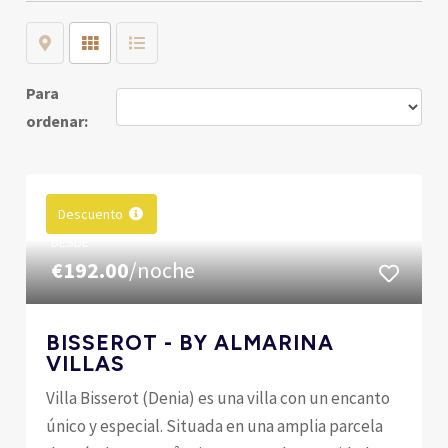
Map
Grid
List
Para
ordenar:
Descuento
DESDE
€192.00
/noche
BISSEROT - BY ALMARINA
VILLAS
Villa Bisserot (Denia) es una villa con un encanto
único y especial. Situada en una amplia parcela