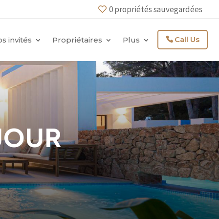
0
propriétés sauvegardées
Call Us
s invités
Propriétaires
Plus
JOUR